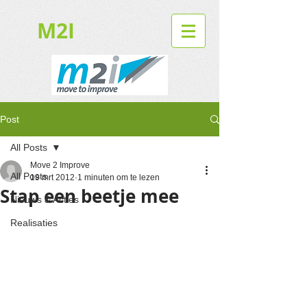
M2I
Post
All Posts
Move 2 Improve
All Posts
19 mrt 2012
1 minuten om te lezen
Stap een beetje mee
Nieuws & Acties
Realisaties