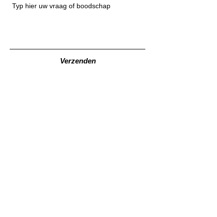
Verzenden
Volg ons op sociale media !
Contacteer ons !
​VZW Move To Improve
Sint-Maartenstraat 53
B-3770 Genoelselderen
0484/75.36.07
BE 0808.300.505