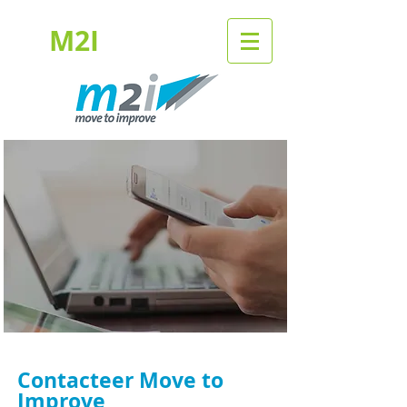
M2I
Contacteer Move to
Improve