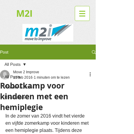
M2I
Post
All Posts
Move 2 Improve
All Posts
15 feb 2016
1 minuten om te lezen
Robotkamp voor
Nieuws & Acties
kinderen met een
Realisaties
hemiplegie
In de zomer van 2016 vindt het vierde 
en vijfde zomerkamp voor kinderen met 
een hemiplegie plaats. Tijdens deze 