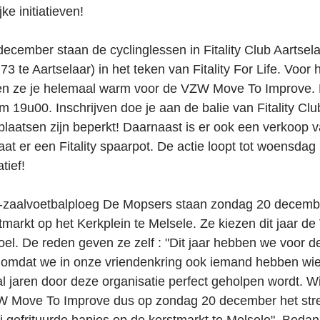
ke initiatieven!
cember staan de cyclinglessen in Fitality Club Aartsela
 te Aartselaar) in het teken van Fitality For Life. Voor h
n ze je helemaal warm voor de VZW Move To Improve. Er
 19u00. Inschrijven doe je aan de balie van Fitality Club
 plaatsen zijn beperkt! Daarnaast is er ook een verkoop 
aat er een Fitality spaarpot. De actie loopt tot woensda
tief!
x-zaalvoetbalploeg De Mopsers staan zondag 20 decemb
tmarkt op het Kerkplein te Melsele. Ze kiezen dit jaar 
oel. De reden geven ze zelf : "Dit jaar hebben we voor
omdat we in onze vriendenkring ook iemand hebben wie
al jaren door deze organisatie perfect geholpen wordt. W
 Move To Improve dus op zondag 20 december het stre