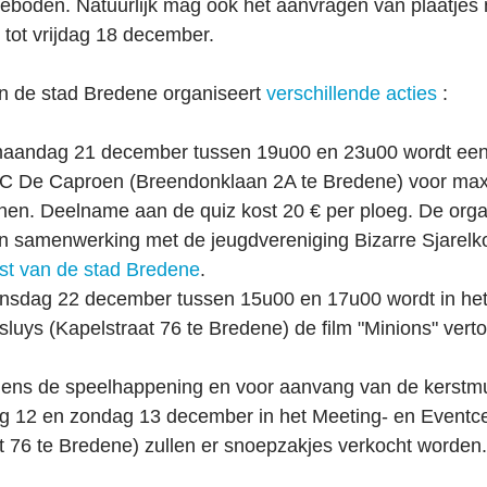
eboden. Natuurlijk mag ook het aanvragen van plaatjes n
 tot vrijdag 18 december.
n de stad Bredene organiseert 
verschillende acties
 :
p maandag 21 december tussen 19u00 en 23u00 wordt een
C De Caproen (Breendonklaan 2A te Bredene) voor max
en. Deelname aan de quiz kost 20 € per ploeg. De organ
 samenwerking met de jeugdvereniging Bizarre Sjarelkot
st van de stad Bredene
.
 dinsdag 22 december tussen 15u00 en 17u00 wordt in het
sluys (Kapelstraat 76 te Bredene) de film "Minions" verto
ijdens de speelhappening en voor aanvang van de kerstmu
ag 12 en zondag 13 december in het Meeting- en Eventce
t 76 te Bredene) zullen er snoepzakjes verkocht worden.