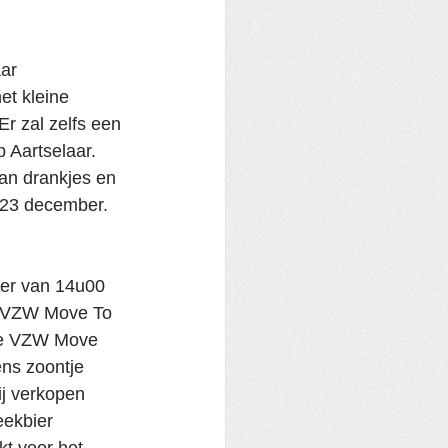
ar 
et kleine 
 zal zelfs een 
 Aartselaar. 
van drankjes en 
g 23 december. 
er van 14u00 
de VZW Move To 
 de VZW Move 
ns zoontje 
ij verkopen 
ekbier 