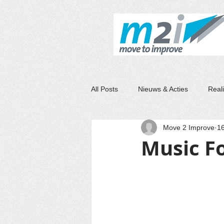
M2I
All Posts
Nieuws & Acties
Reali
Move 2 Improve
1
Music Fo