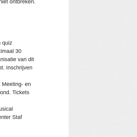
iet ontbreken. 
 quiz 
imaal 30 
isatie van dit 
. Inschrijven 
 Meeting- en 
ond. Tickets 
sical 
nter Staf 