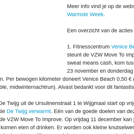
Meer info vind je op de webs
Warmste Week
.
Een overzicht van de acties 
1. Fitnesscentrum 
Venice B
steunt de VZW Move To Imp
sweat means cash, kom tu
23 november en donderdag
en. Per bewogen kilometer doneert Venice Beach 0,50 € (l
e, midwinternachtrun). Alvast bedankt voor dit fantastisch
De Twijg uit de Ursulinenstraat 1 te Wijgmaal start op vri
ie 
De Twijg verwarmt
. Eén van de goede doelen van de
er de VZW Move To Improve. Op vrijdag 11 december kan j
komen eten of drinken. Er worden ook kleine knutselwer