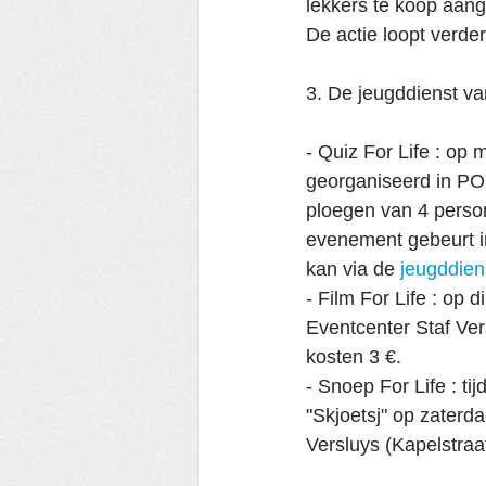
lekkers te koop aang
De actie loopt verder
3. De jeugddienst va
- Quiz For Life : o
georganiseerd in PO
ploegen van 4 person
evenement gebeurt in
kan via de 
jeugddien
- Film For Life : op
Eventcenter Staf Ver
kosten 3 €.
- Snoep For Life : t
"Skjoetsj" op zaterd
Versluys (Kapelstraa