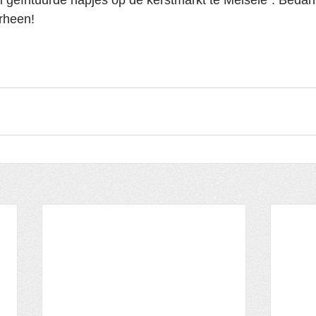
i gefrituurde hapjes op de kerstmarkt te Melsele". Bedan
arheen!