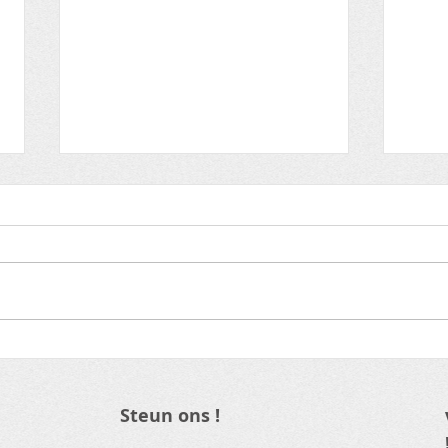
Grootste Wielerkwis tvv
De 
Rode Neuzen Dag en
Waa
Move To Improve
?
Steun ons !