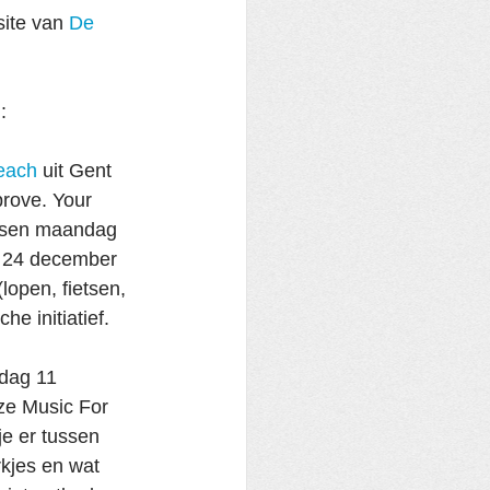
ite van 
De 
:
each
 uit Gent 
rove. Your 
ssen maandag 
 24 december 
open, fietsen, 
e initiatief.
jdag 11 
ze Music For 
e er tussen 
kjes en wat 