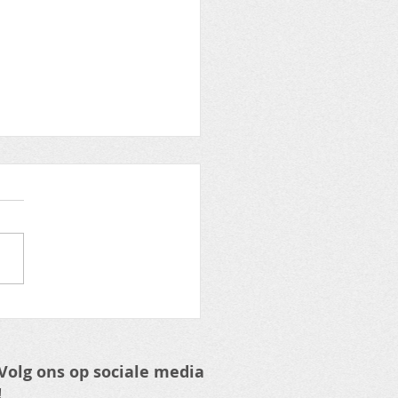
Warmste Week -
rom Move to Improve
Volg ons op sociale media
!