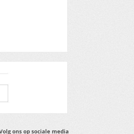
Warmste Week -
rom Move to Improve
Volg ons op sociale media