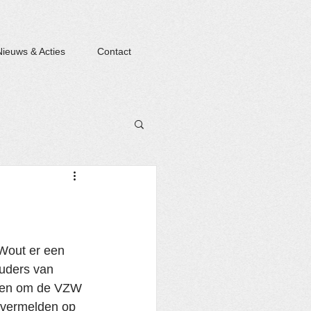
Nieuws & Acties
Contact
out er een 
ouders van 
oten om de VZW 
 vermelden op 