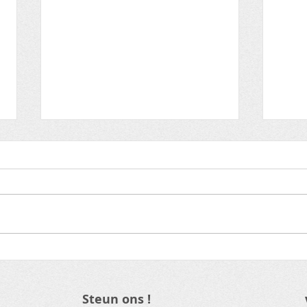
Grootste Wielerkwis tvv
De 
Rode Neuzen Dag en
Waa
Move To Improve
?
Steun ons !