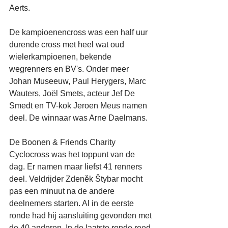
Aerts.
De kampioenencross was een half uur 
durende cross met heel wat oud 
wielerkampioenen, bekende 
wegrenners en BV's. Onder meer 
Johan Museeuw, Paul Herygers, Marc 
Wauters, Joël Smets, acteur Jef De 
Smedt en TV-kok Jeroen Meus namen 
deel. De winnaar was Arne Daelmans.
De Boonen & Friends Charity 
Cyclocross was het toppunt van de 
dag. Er namen maar liefst 41 renners 
deel. Veldrijder Zdeněk Štybar mocht 
pas een minuut na de andere 
deelnemers starten. Al in de eerste 
ronde had hij aansluiting gevonden met 
de 40 anderen. In de laatste ronde reed 