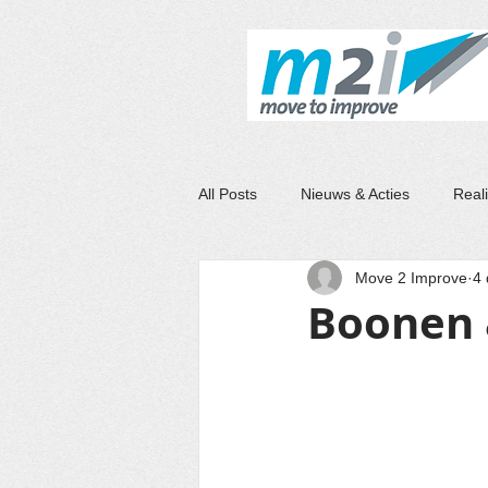
M2I
All Posts
Nieuws & Acties
Reali
Move 2 Improve
4
Boonen 