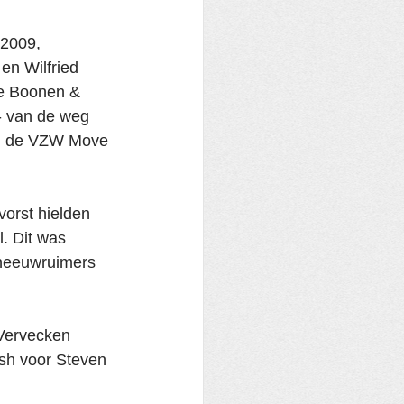
 2009, 
n Wilfried 
de Boonen & 
- van de weg 
van de VZW Move 
orst hielden 
. Dit was 
sneeuwruimers 
Vervecken 
sh voor Steven 