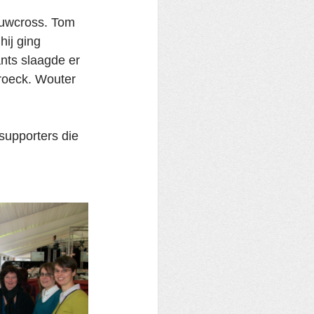
euwcross. Tom 
hij ging 
nts slaagde er 
roeck. Wouter 
 supporters die 