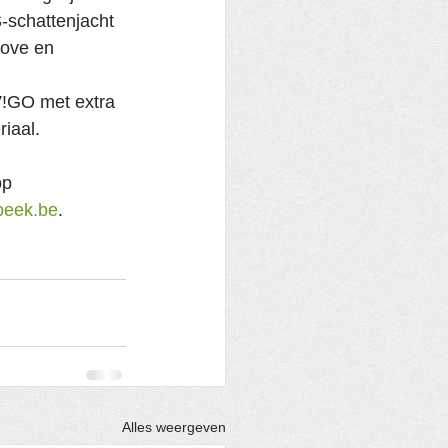
-schattenjacht 
ove en 
V!GO met extra 
iaal.
op 
rbeek.be
.
Alles weergeven