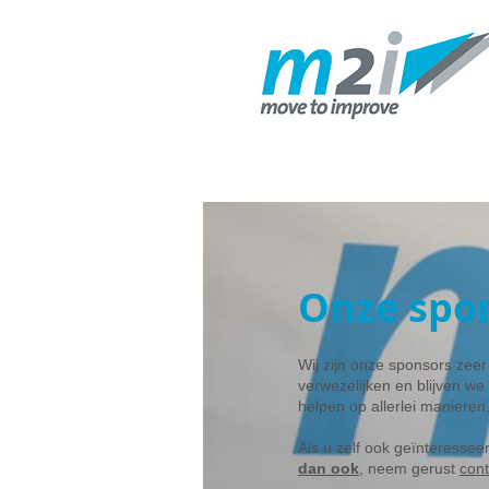
M2I
Onze spo
Wij zijn onze sponsors zee
verwezelijken en blijven we
helpen op allerlei manieren
Als u zelf ook geïnteresse
dan ook
, neem gerust
cont