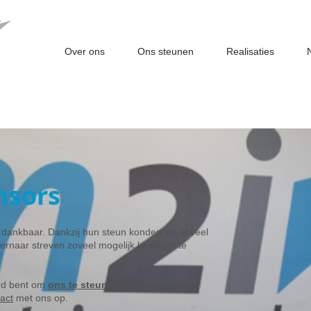
Over ons
Ons steunen
Realisaties
nsors
r dankbaar. Dankzij hun steun konden we al veel
 ernaar streven zoveel mogelijk kinderen te
.
erd bent om
ons te steunen op welke manier
act
met ons op.